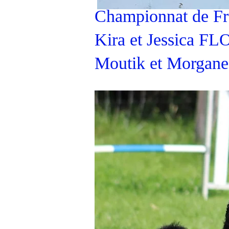
Championnat de Fr
Kira et Jessica F
Moutik et Morga